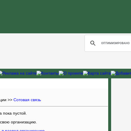
ции
>>
Сотовая связь
а пока пустой.
 свою организацию
.