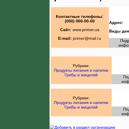
Контактные телефоны:
(000) 000-00-00
Адрес:
Сайт:
www.primer.ua
Виды дея
E-mail:
primer@mail.ru
Под
инфо
Рубрики:
Продукты питания и напитки
Грибы и мицелий
По
инф
Рубрики:
Продукты питания и напитки
Грибы и мицелий
По
инф