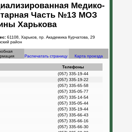
иализированная Медико-
тарная Часть №13 МОЗ
ины Харькова
ес:
61108, Харьков, пр. Академика Курчатова, 29
вский район
робная
рмация
Распечатать страницу
Карта проезда
Телефоны
(057) 335-19-44
(057) 335-19-22
(057) 335-65-58
(057) 335-05-77
(057) 335-14-54
(057) 335-05-44
(057) 335-19-44
(057) 335-66-43
(057) 335-66-16
(057) 335-66-30