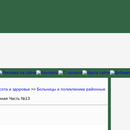
сота и здоровье
>>
Больницы и поликлиники районные
рная Часть №13