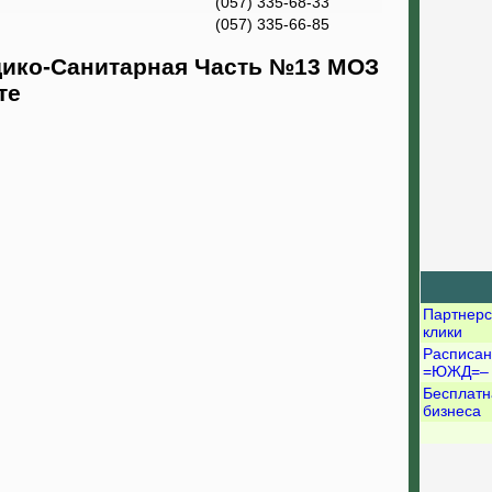
(057) 335-68-33
(057) 335-66-85
ико-Санитарная Часть №13 МОЗ
те
Партнерс
клики
Расписан
=ЮЖД=–
Бесплатн
бизнеса