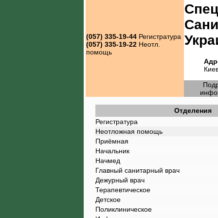
Спец
Сани
Укра
(057) 335-19-44
Регистратура
(057) 335-19-22
Неотл.
помощь
Адр
Кие
Под
инфо
Отделения
Регистратура
Неотложная помощь
Приёмная
Начальник
Начмед
Главный санитарный врач
Дежурный врач
Терапевтическое
Детское
Поликлиническое